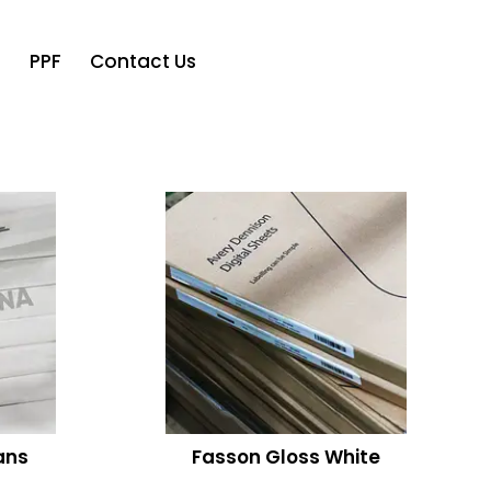
o
PPF
Contact Us
ans
Fasson Gloss White